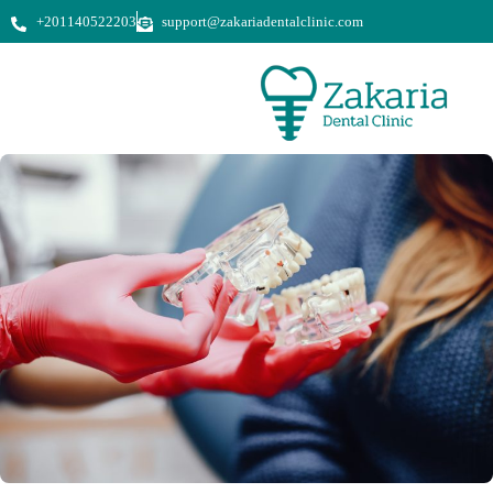
+201140522203
support@zakariadentalclinic.com