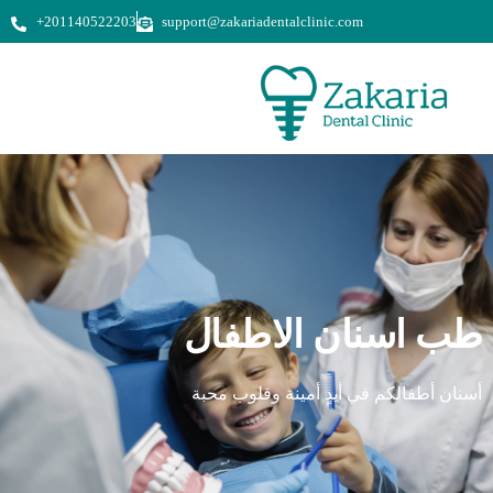
+201140522203
support@zakariadentalclinic.com
طب اسنان الاطفال
أسنان أطفالكم في أيدٍ أمينة وقلوب محبة