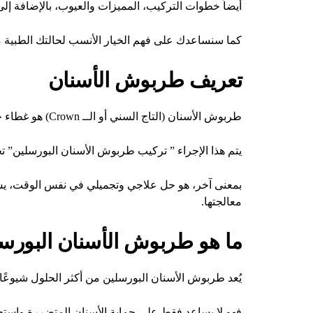
أيضاً خطوات التركيب، المميزات والعيوب، بالإضافة إلى
كما سنساعدك على فهم الخيار الأنسب لحالتك الطبي
تعريف طربوش الأسنان
طربوش الأسنان (التاج السني أو الــ Crown) هو غطاء خارجي يتم تركيبه فوق السن التالف بعد معالجته.
يتم هذا الإجراء ” تركيب طربوش الأسنان البورسلين” تحدي
بمعنى آخر، هو حل علاجي وتجميلي في نفس الوقت، يساع
معالجتها.
ما هو طربوش الأسنان البورس
يُعد طربوش الأسنان البورسلين من أكثر الحلول شيوعً
فهو لا يساعد فقط على حماية الأسنان المتضررة واستعاد