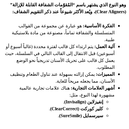
وهو النوع الذي يشتهر باسم “المُقوّمات الشفافة القابلة للإزالة”
(Clear Aligners)، ويُعد الأكثر شيوعاً عند ذكر التقويم الشفاف:
الفكرة الأساسية:
هو عبارة عن مجموعة من القوالب
المتسلسلة والشفافة تماماً، مصنوعة من مادة بلاستيكية
طبية.
آلية العمل:
يتم ارتداء كل قالب لفترة محددة (غالباً أسبوع أو
أسبوعين) قبل الانتقال إلى القالب التالي في السلسلة، حيث
يعمل كل قالب على تحريك الأسنان تدريجياً نحو الوضع
المطلوب.
المميزات:
يمكن إزالته بسهولة عند تناول الطعام وتنظيف
الأسنان، مما يجعله مريحاً للغاية.
أشهر العلامات التجارية:
هناك علامات تجارية عالمية
مشهورة لهذا النوع، مثل:
إنفيزلاين (Invisalign)
.
كلير كوركت (ClearCorrect)
.
سيرسمايل (SureSmile)
.