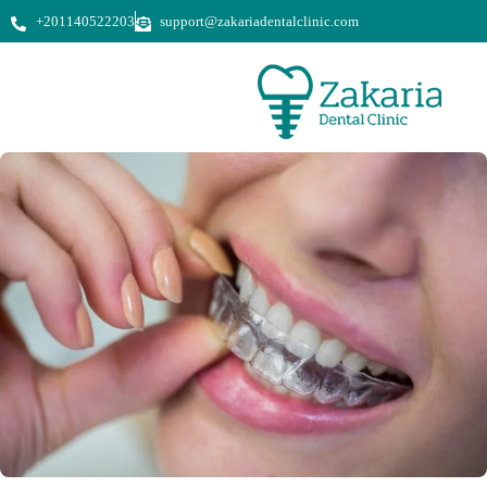
+201140522203
support@zakariadentalclinic.com