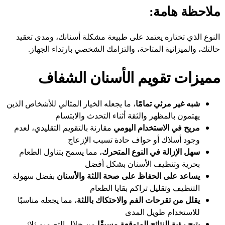
ملاحظة هامة:
النوع الذي تختاره يعتمد على طبيعة مشكلة أسنانك، ومدى تعقيد
حالتك، والميزانية المتاحة، والتزامك الشخصي بارتداء الجهاز.
مميزات تقويم الأسنان الشفاف
شبه غير مرئي تمامًا
، ما يجعله الخيار المثالي للأشخاص الذين
يهتمون بالمظهر والثقة أثناء التحدث والابتسام
مريح في الاستخدام اليومي
مقارنة بالتقويم التقليدي، لعدم
وجود أسلاك أو حواف حادة تسبب الإزعاج
سهل الإزالة في النوع المتحرك
، مما يسمح بتناول الطعام
بحرية وتنظيف الأسنان بشكل أفضل
يساعد على الحفاظ على صحة اللثة والأسنان
بفضل سهولة
التنظيف وتقليل تراكم بقايا الطعام
يقلل من تقرحات الفم والاحتكاك باللثة
، مما يجعله مناسبًا
للاستخدام طويل المدى
يتيح رؤية النتائج المتوقعة مسبقًا
من خلال التصميم ثلاثي