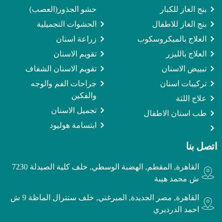
بنج الغاز للكبار
حشو الجذور(العصب)
بنج الغاز للاطفال
الحشوات التجميلية
العلاج بالميكروسكوب
زراعة اسنان
العلاج بالليزر
تقويم الاسنان
تبييض الاسنان
تقويم الاسنان الشفاف
تركيبات اسنان
جراحات الفم والوجه
والفكين
علاج اللثة
تجميل الاسنان
طب اسنان الاطفال
ابتسامة هوليود
اتصل بنا
القاهرة, المقطم, الهضبة الوسطي, خلف كلية الصيدلة 7230
ش محمد هيبة
القاهرة, مصر الجديدة, الميرغني, خلف سنترال الماظة 9 ش
احمد الدرديري