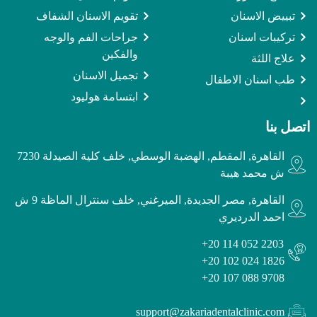
تبييض الاسنان
تقويم الاسنان الشفاف
تركيبات اسنان
جراحات الفم والوجه
والفكين
علاج اللثة
تجميل الاسنان
طب اسنان الاطفال
ابتسامة هوليود
اتصل بنا
القاهرة, المقطم, الهضبة الوسطي, خلف كلية الصيدلة 7230
ش محمد هيبة
القاهرة, مصر الجديدة, الميرغني, خلف سنترال الماظة 9 ش
احمد الدرديري
+20 114 052 2203
+20 102 024 1826
+20 107 088 9708
support@zakariadentalclinic.com