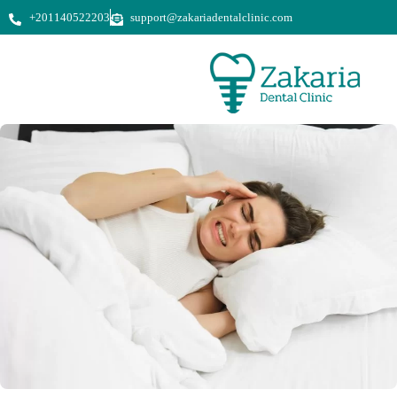
+201140522203
support@zakariadentalclinic.com